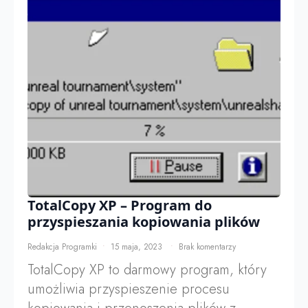
TotalCopy XP – Program do
przyspieszania kopiowania plików
Redakcja Programki
15 maja, 2023
Brak komentarzy
TotalCopy XP to darmowy program, który
umożliwia przyspieszenie procesu