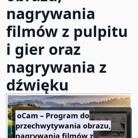
nagrywania
filmów z pulpitu
i gier oraz
nagrywania z
dźwięku
oCam – Program do
przechwytywania obrazu,
nagrywania filmów z