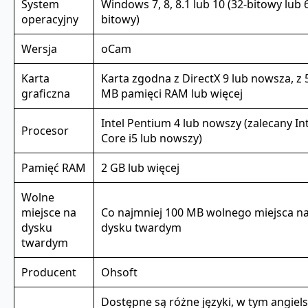
System
Windows 7, 8, 8.1 lub 10 (32-bitowy lub 
operacyjny
bitowy)
Wersja
oCam
Karta
Karta zgodna z DirectX 9 lub nowsza, z 
graficzna
MB pamięci RAM lub więcej
Intel Pentium 4 lub nowszy (zalecany Int
Procesor
Core i5 lub nowszy)
Pamięć RAM
2 GB lub więcej
Wolne
miejsce na
Co najmniej 100 MB wolnego miejsca n
dysku
dysku twardym
twardym
Producent
Ohsoft
Dostępne są różne języki, w tym angiels