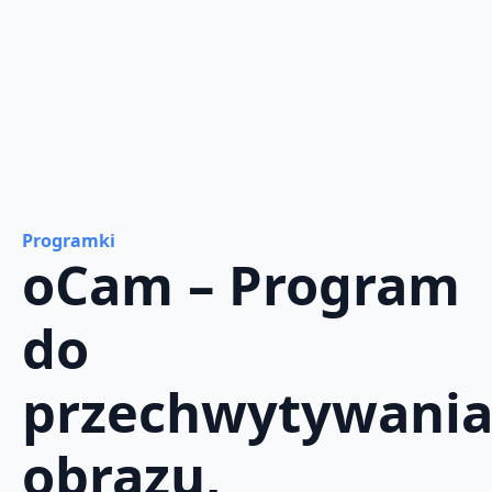
Programki
oCam – Program
do
przechwytywani
obrazu,