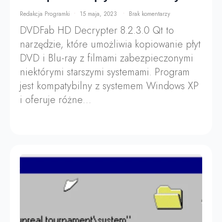
Redakcja Programki
15 maja, 2023
Brak komentarzy
DVDFab HD Decrypter 8.2.3.0 Qt to
narzędzie, które umożliwia kopiowanie płyt
DVD i Blu-ray z filmami zabezpieczonymi
niektórymi starszymi systemami. Program
jest kompatybilny z systemem Windows XP
i oferuje różne…