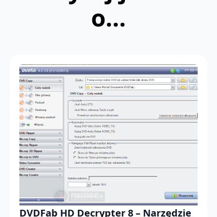
o...
DVDFab HD Decrypter 8 – Narzędzie