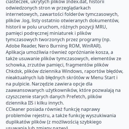
ciasteczek, ukrytych plików Index.dat, historii
odwiedzonych stron w przeglądarkach
internetowych, zawartości folderów tymczasowych,
plików .log, listy ostatnio otwieranych dokumentów,
historii w polu uruchom, różnych pozycji MRU,
pamięci podręcznej miniaturek i plików
tymczasowych tworzonych przez programy (np.
Adobe Reader, Nero Burning ROM, WinRAR).
Aplikacja umożliwia również opróżnianie kosza, a
także usuwanie plików tymczasowych, elementów ze
schowka, zrzutów pamięci, fragmentów plików
Chkdsk, plików dziennika Windows, raportów błędów,
nieaktualnych lub błędnych skrótów w Menu Start i
na pulpicie. Narzędzie zawiera opcje dla
zaawansowanych użytkowników, które pozwalają na
czyszczenie starych danych Prefetch, plików
dziennika IIS i kilku innych.
CCleaner posiada również funkcję naprawy
problemów rejestru, a także funkcję wyszukiwania
duplikatów plików (z możliwością szybkiego
usuwania lub zmiany nazwy).