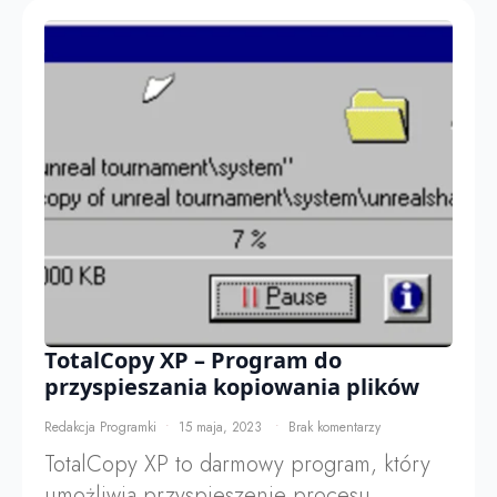
TotalCopy XP – Program do
przyspieszania kopiowania plików
Redakcja Programki
15 maja, 2023
Brak komentarzy
TotalCopy XP to darmowy program, który
umożliwia przyspieszenie procesu