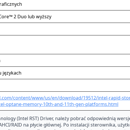
aficznych
Core™ 2 Duo lub wyższy
n
u językach
l.com/content/www/us/en/download/19512/intel-rapid-stora
ntel-optane-memory-10th-and-11th-gen-platforms.html
hnology (Intel RST) Driver, należy pobrać odpowiednią wer
I/RAID na płycie głównej. Po instalacji sterownika, użyt