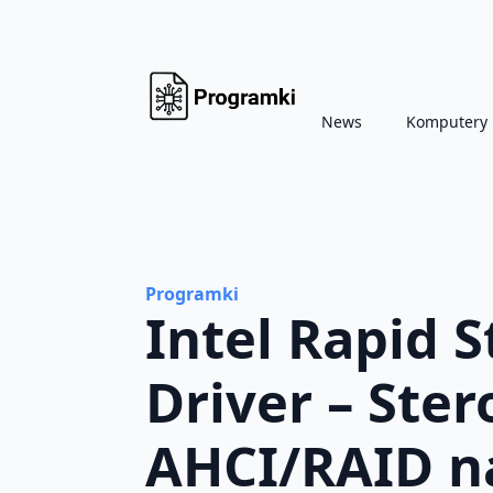
News
Komputery
Programki
Intel Rapid 
Driver – Ste
AHCI/RAID na