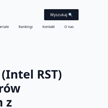
Wyszukaj
eriale
Rankingi
Kontakt
O nas
(Intel RST)
erów
 z