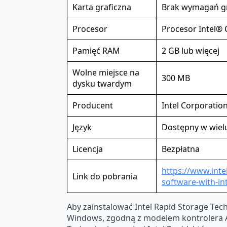
Karta graficzna
Brak wymagań gr
Procesor
Procesor Intel® 
Pamięć RAM
2 GB lub więcej
Wolne miejsce na
300 MB
dysku twardym
Producent
Intel Corporatio
Język
Dostępny w wiel
Licencja
Bezpłatna
https://www.inte
Link do pobrania
software-with-i
Aby zainstalować Intel Rapid Storage Tec
Windows, zgodną z modelem kontrolera AHC