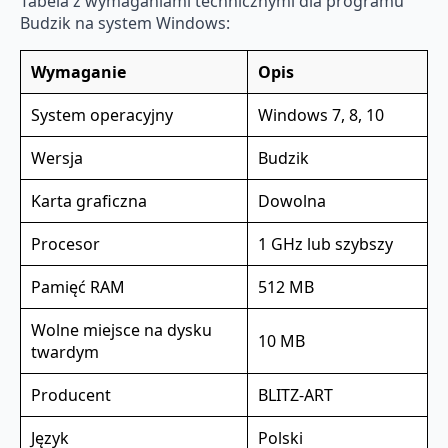
Tabela z wymaganiami technicznymi dla programu
Budzik na system Windows:
Wymaganie
Opis
System operacyjny
Windows 7, 8, 10
Wersja
Budzik
Karta graficzna
Dowolna
Procesor
1 GHz lub szybszy
Pamięć RAM
512 MB
Wolne miejsce na dysku
10 MB
twardym
Producent
BLITZ-ART
Język
Polski