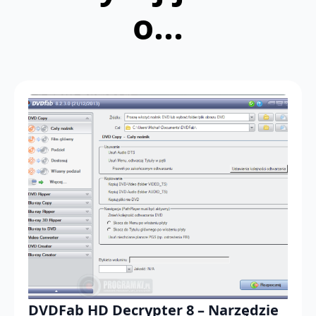
o...
DVDFab HD Decrypter 8 – Narzędzie