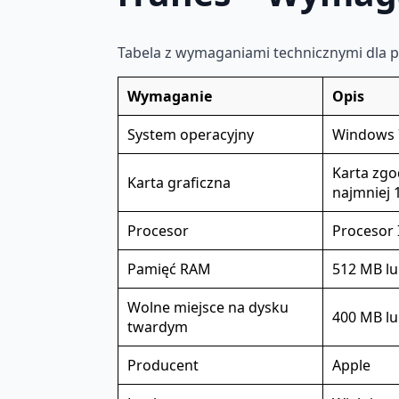
Tabela z wymaganiami technicznymi dla 
Wymaganie
Opis
System operacyjny
Windows 7
Karta zgo
Karta graficzna
najmniej 1
Procesor
Procesor 
Pamięć RAM
512 MB lu
Wolne miejsce na dysku
400 MB lu
twardym
Producent
Apple