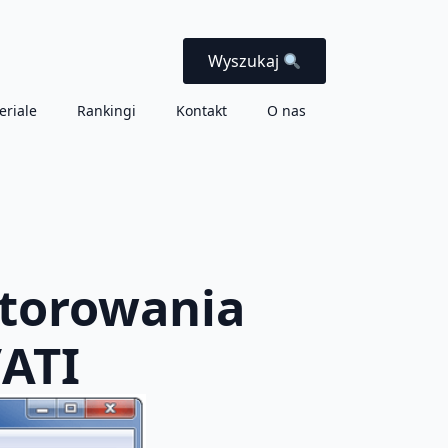
Wyszukaj
eriale
Rankingi
Kontakt
O nas
itorowania
/ATI