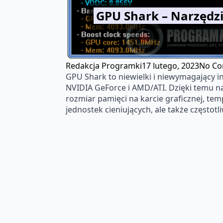
GPU Shark – Narzędz
Redakcja Programki
17 lutego, 2023
No C
GPU Shark to niewielki i niewymagający in
NVIDIA GeForce i AMD/ATI. Dzięki temu n
rozmiar pamięci na karcie graficznej, te
jednostek cieniujących, ale także częstot