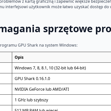
oblemów z kartą graficzną i zapewnić większe bezpiecze
emu interfejsowi użytkownik może łatwo uzyskać dostęp do w
magania sprzętowe pr
 programu GPU Shark na system Windows:
Opis
Windows 7, 8, 8.1, 10 (32-bit lub 64-bit)
GPU Shark 0.16.1.0
NVIDIA GeForce lub AMD/ATI
1 GHz lub szybszy
512 MB RAM lub więcej