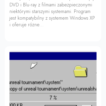
DVD i Blu-ray z filmami zabezpieczonymi
niektórymi starszymi systemami. Program
jest kompatybilny z systemem Windows XP
i oferuje różne…