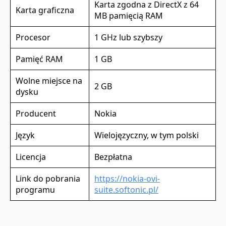
Karta zgodna z DirectX z 64
Karta graficzna
MB pamięcią RAM
Procesor
1 GHz lub szybszy
Pamięć RAM
1 GB
Wolne miejsce na
2 GB
dysku
Producent
Nokia
Język
Wielojęzyczny, w tym polski
Licencja
Bezpłatna
Link do pobrania
https://nokia-ovi-
programu
suite.softonic.pl/