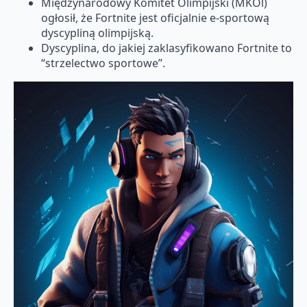
Międzynarodowy Komitet Olimpijski (MKOl)
ogłosił, że Fortnite jest oficjalnie e-sportową
dyscypliną olimpijską.
Dyscyplina, do jakiej zaklasyfikowano Fortnite to
“strzelectwo sportowe”.