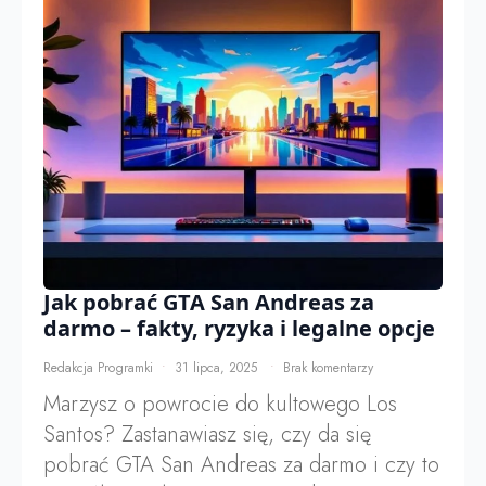
Jak pobrać GTA San Andreas za
darmo – fakty, ryzyka i legalne opcje
Redakcja Programki
31 lipca, 2025
Brak komentarzy
Marzysz o powrocie do kultowego Los
Santos? Zastanawiasz się, czy da się
pobrać GTA San Andreas za darmo i czy to