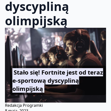
dyscypliną
olimpijską
Stało się! Fortnite jest od teraz
e-sportową dyscypliną
olimpijską
Redakcja Programki
8 maja, 2023