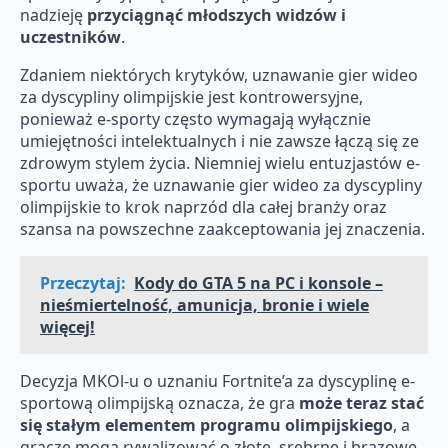
nadzieję
przyciągnąć młodszych widzów i
uczestników
.
Zdaniem niektórych krytyków, uznawanie gier wideo
za dyscypliny olimpijskie jest kontrowersyjne,
ponieważ e-sporty często wymagają wyłącznie
umiejętności intelektualnych i nie zawsze łączą się ze
zdrowym stylem życia. Niemniej wielu entuzjastów e-
sportu uważa, że uznawanie gier wideo za dyscypliny
olimpijskie to krok naprzód dla całej branży oraz
szansa na powszechne zaakceptowania jej znaczenia.
Przeczytaj:
Kody do GTA 5 na PC i konsole –
nieśmiertelność, amunicja, bronie i wiele
więcej!
Decyzja MKOl-u o uznaniu Fortnite’a za dyscyplinę e-
sportową olimpijską oznacza, że gra
może teraz stać
się stałym elementem programu olimpijskiego
, a
gracze mogą rywalizować o złote, srebrne i brązowe