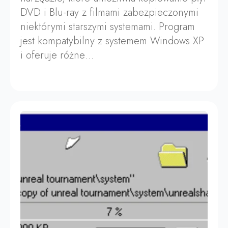
DVD i Blu-ray z filmami zabezpieczonymi
niektórymi starszymi systemami. Program
jest kompatybilny z systemem Windows XP
i oferuje różne…