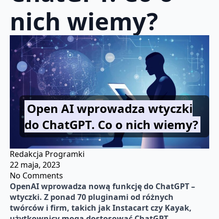
nich wiemy?
Open AI wprowadza wtyczki
do ChatGPT. Co o nich wiemy?
Redakcja Programki
22 maja, 2023
No Comments
OpenAI wprowadza nową funkcję do ChatGPT –
wtyczki. Z ponad 70 pluginami od różnych
twórców i firm, takich jak Instacart czy Kayak,
użytkownicy mogą dostosować ChatGPT