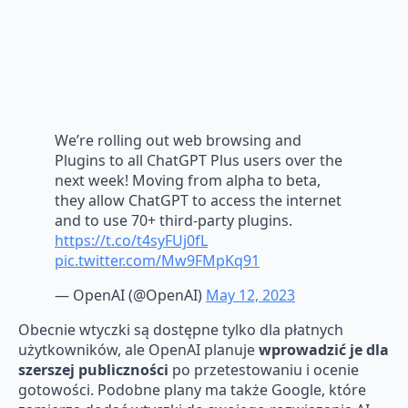
We’re rolling out web browsing and
Plugins to all ChatGPT Plus users over the
next week! Moving from alpha to beta,
they allow ChatGPT to access the internet
and to use 70+ third-party plugins.
https://t.co/t4syFUj0fL
pic.twitter.com/Mw9FMpKq91
— OpenAI (@OpenAI)
May 12, 2023
Obecnie wtyczki są dostępne tylko dla płatnych
użytkowników, ale OpenAI planuje
wprowadzić je dla
szerszej publiczności
po przetestowaniu i ocenie
gotowości. Podobne plany ma także Google, które