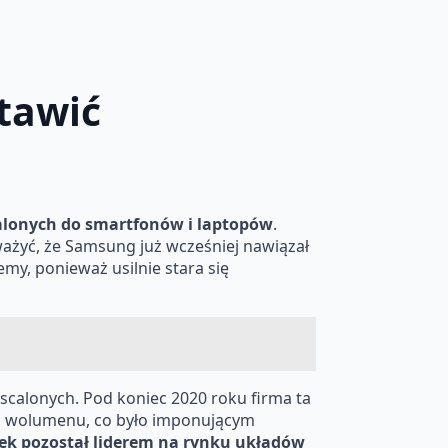
stawić
alonych do smartfonów i laptopów
.
ważyć, że Samsung już wcześniej nawiązał
y, ponieważ usilnie stara się
calonych. Pod koniec 2020 roku firma ta
em wolumenu, co było imponującym
ek pozostał liderem na rynku układów