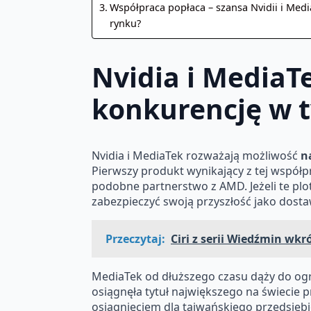
Współpraca popłaca – szansa Nvidii i Medi
rynku?
Nvidia i MediaTe
konkurencję w t
Nvidia i MediaTek rozważają możliwość
n
Pierwszy produkt wynikający z tej współp
podobne partnerstwo z AMD. Jeżeli te pl
zabezpieczyć swoją przyszłość jako dost
Przeczytaj:
Ciri z serii Wiedźmin wk
MediaTek od dłuższego czasu dąży do ogr
osiągnęła tytuł największego na świeci
osiągnięciem dla tajwańskiego przedsię