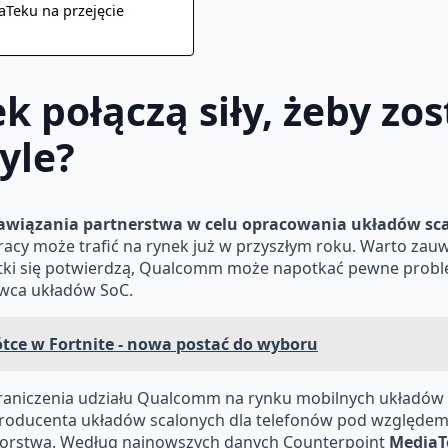
aTeku na przejęcie
k połączą siły, żeby zo
yle?
awiązania partnerstwa w celu opracowania układów sc
racy może trafić na rynek już w przyszłym roku. Warto zau
otki się potwierdzą, Qualcomm może napotkać pewne problem
awca układów SoC.
rótce w Fortnite - nowa postać do wyboru
aniczenia udziału Qualcomm na rynku mobilnych układów s
e producenta układów scalonych dla telefonów pod względ
biorstwa. Według najnowszych danych Counterpoint
MediaT