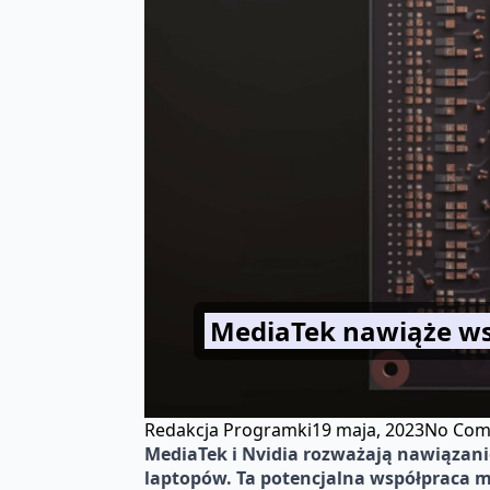
MediaTek nawiąże ws
Redakcja Programki
19 maja, 2023
No Com
MediaTek i Nvidia rozważają nawiązan
laptopów. Ta potencjalna współpraca