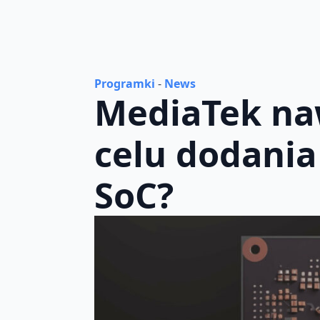
Programki
-
News
MediaTek naw
celu dodani
SoC?