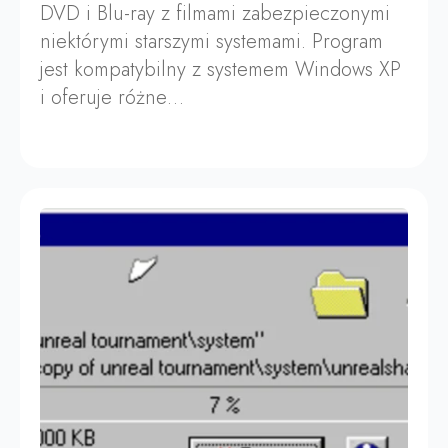
DVD i Blu-ray z filmami zabezpieczonymi
niektórymi starszymi systemami. Program
jest kompatybilny z systemem Windows XP
i oferuje różne…