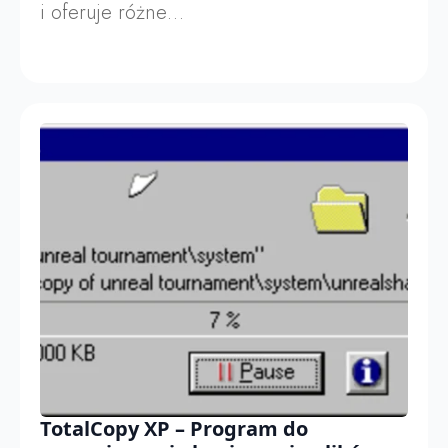
i oferuje różne…
TotalCopy XP – Program do