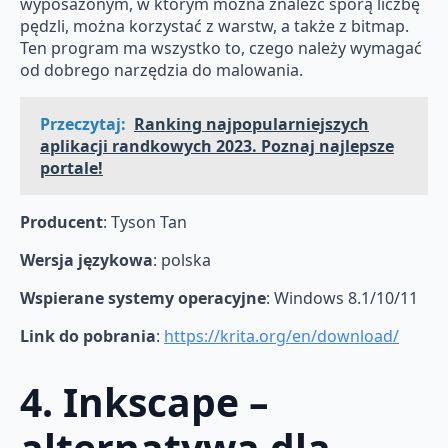
wyposażonym, w którym można znaleźć sporą liczbę
pędzli, można korzystać z warstw, a także z bitmap.
Ten program ma wszystko to, czego należy wymagać
od dobrego narzędzia do malowania.
Przeczytaj:
Ranking najpopularniejszych
aplikacji randkowych 2023. Poznaj najlepsze
portale!
Producent
: Tyson Tan
Wersja językowa
: polska
Wspierane systemy operacyjne
: Windows 8.1/10/11
Link do pobrania
:
https://krita.org/en/download/
4. Inkscape –
alternatywa dla