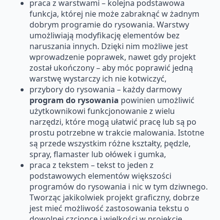
praca z warstwami – kolejna podstawowa
funkcja, której nie może zabraknąć w żadnym
dobrym programie do rysowania. Warstwy
umożliwiają modyfikację elementów bez
naruszania innych. Dzięki nim możliwe jest
wprowadzenie poprawek, nawet gdy projekt
został ukończony – aby móc poprawić jedną
warstwę wystarczy ich nie kotwiczyć,
przybory do rysowania – każdy darmowy
program do rysowania
powinien umożliwić
użytkownikowi funkcjonowanie z wielu
narzędzi, które mogą ułatwić pracę lub są po
prostu potrzebne w trakcie malowania. Istotne
są przede wszystkim różne kształty, pędzle,
spray, flamaster lub ołówek i gumka,
praca z tekstem – tekst to jeden z
podstawowych elementów większości
programów do rysowania i nic w tym dziwnego.
Tworząc jakikolwiek projekt graficzny, dobrze
jest mieć możliwość zastosowania tekstu o
dowolnej czcionce i wielkości w projekcie.