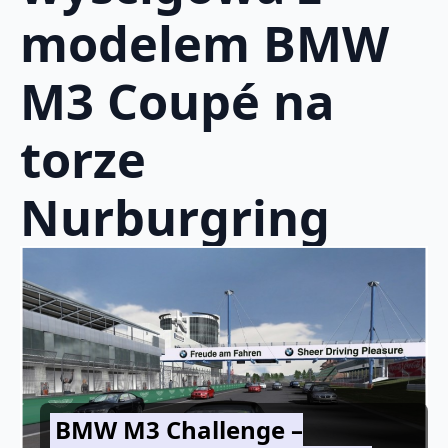
modelem BMW
M3 Coupé na
torze
Nurburgring
BMW M3 Challenge –