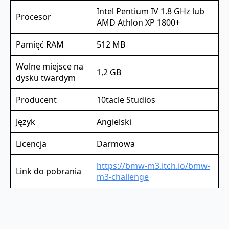
Intel Pentium IV 1.8 GHz lub
Procesor
AMD Athlon XP 1800+
Pamięć RAM
512 MB
Wolne miejsce na
1,2 GB
dysku twardym
Producent
10tacle Studios
Język
Angielski
Licencja
Darmowa
https://bmw-m3.itch.io/bmw-
Link do pobrania
m3-challenge