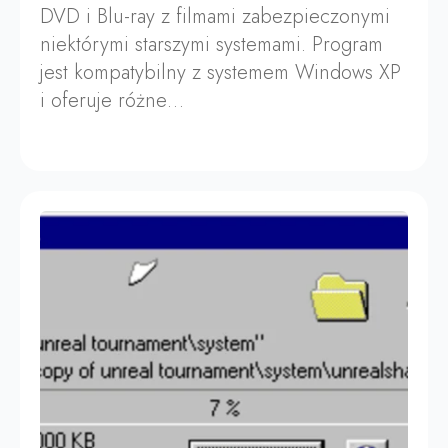
DVD i Blu-ray z filmami zabezpieczonymi
niektórymi starszymi systemami. Program
jest kompatybilny z systemem Windows XP
i oferuje różne…