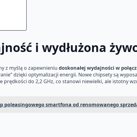
ność i wydłużona żywo
ny z myślą o zapewnieniu
doskonałej wydajności w połącz
nie” dzięki optymalizacji energii. Nowe chipsety są wyp
prędkości do 2,2 GHz, co stanowi niewielki, ale istotny w
akup poleasingowego smartfona od renomowanego sprze