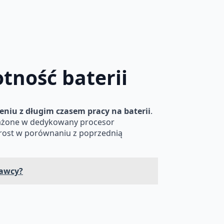
tność baterii
eniu z długim czasem pracy na baterii
.
osażone w dedykowany procesor
zrost w porównaniu z poprzednią
dawcy?