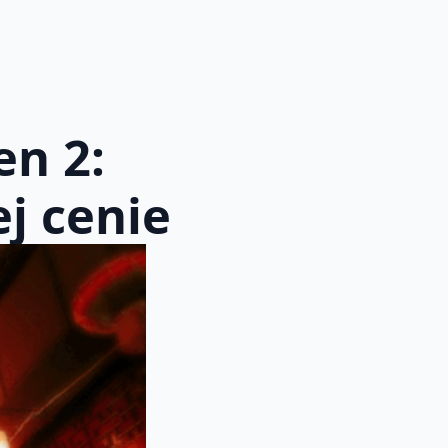
n 2:
j cenie