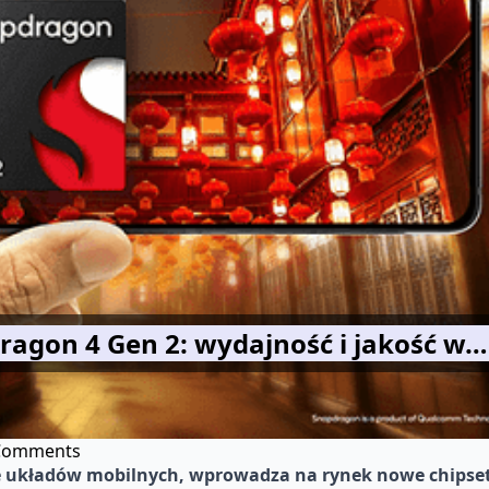
ragon 4 Gen 2: wydajność i jakość w…
Comments
e układów mobilnych, wprowadza na rynek nowe chipse