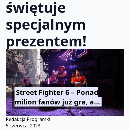
świętuje
specjalnym
prezentem!
Street Fighter 6 – Ponad
milion fanów już gra, a…
Redakcja Programki
5 czerwca, 2023