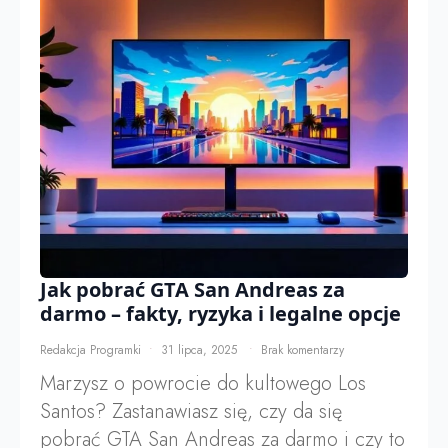
Jak pobrać GTA San Andreas za
darmo – fakty, ryzyka i legalne opcje
Redakcja Programki
31 lipca, 2025
Brak komentarzy
Marzysz o powrocie do kultowego Los
Santos? Zastanawiasz się, czy da się
pobrać GTA San Andreas za darmo i czy to