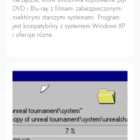
DVD i Blu-ray z filmami zabezpieczonymi
niektórymi starszymi systemami. Program
jest kompatybilny z systemem Windows XP
i oferuje różne…