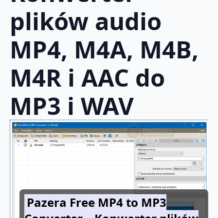
plików audio
MP4, M4A, M4B,
M4R i AAC do
MP3 i WAV
Pazera Free MP4 to MP3