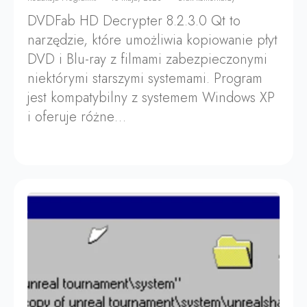
DVDFab HD Decrypter 8.2.3.0 Qt to
narzędzie, które umożliwia kopiowanie płyt
DVD i Blu-ray z filmami zabezpieczonymi
niektórymi starszymi systemami. Program
jest kompatybilny z systemem Windows XP
i oferuje różne…