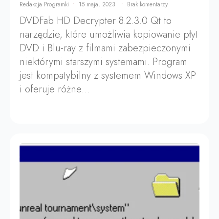
Redakcja Programki
15 maja, 2023
Brak komentarzy
DVDFab HD Decrypter 8.2.3.0 Qt to
narzędzie, które umożliwia kopiowanie płyt
DVD i Blu-ray z filmami zabezpieczonymi
niektórymi starszymi systemami. Program
jest kompatybilny z systemem Windows XP
i oferuje różne…