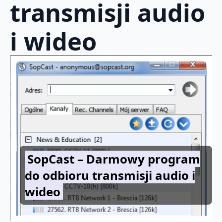
transmisji audio
i wideo
SopCast – Darmowy program
do odbioru transmisji audio i
wideo