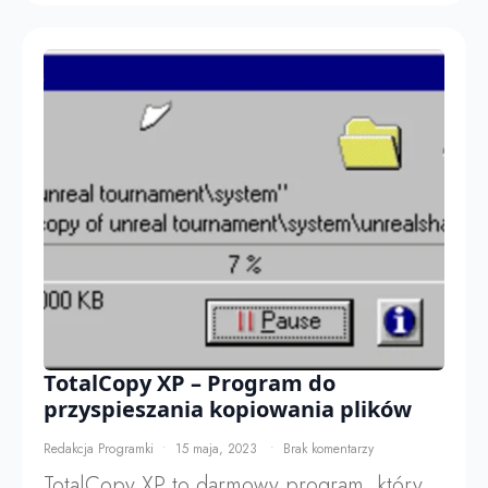
TotalCopy XP – Program do
przyspieszania kopiowania plików
Redakcja Programki
15 maja, 2023
Brak komentarzy
TotalCopy XP to darmowy program, który