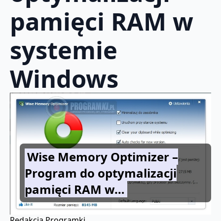
pamięci RAM w
systemie
Windows
Wise Memory Optimizer –
Program do optymalizacji
pamięci RAM w…
Redakcja Programki