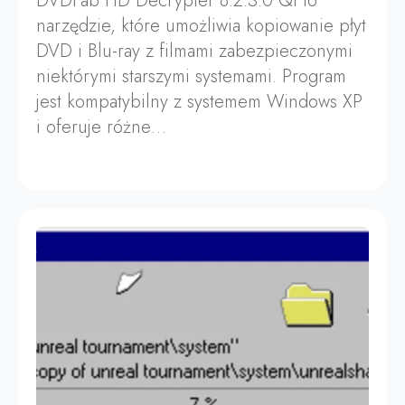
DVDFab HD Decrypter 8.2.3.0 Qt to
narzędzie, które umożliwia kopiowanie płyt
DVD i Blu-ray z filmami zabezpieczonymi
niektórymi starszymi systemami. Program
jest kompatybilny z systemem Windows XP
i oferuje różne…