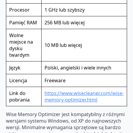
Procesor
1 GHz lub szybszy
Pamięć RAM
256 MB lub więcej
Wolne
miejsce na
10 MB lub więcej
dysku
twardym
Język
Polski, angielski i wiele innych
Licencja
Freeware
Link do
https://www.wisecleaner.com/wise-
pobrania
memory-optimizer.html
Wise Memory Optimizer jest kompatybilny z różnymi
wersjami systemu Windows, od XP do najnowszych
wersji. Minimalne wymagania sprzętowe są bardzo