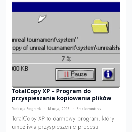
TotalCopy XP – Program do
przyspieszania kopiowania plików
Redakcja Programki
15 maja, 2023
Brak komentarzy
TotalCopy XP to darmowy program, który
umożliwia przyspieszenie procesu