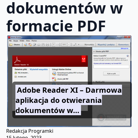
dokumentów w
formacie PDF
Adobe Reader XI – Darmowa
aplikacja do otwierania
dokumentów w…
Redakcja Programki
15 lutego, 2023