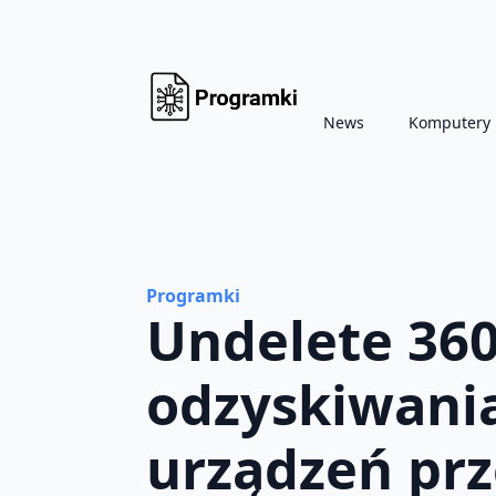
News
Komputery
Programki
Undelete 36
odzyskiwania
urządzeń pr