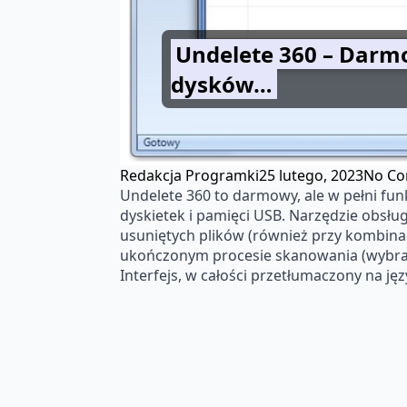
Undelete 360 – Darm
dysków…
Redakcja Programki
25 lutego, 2023
No C
Undelete 360 to darmowy, ale w pełni fu
dyskietek i pamięci USB. Narzędzie obsł
usuniętych plików (również przy kombinacj
ukończonym procesie skanowania (wybrany
Interfejs, w całości przetłumaczony na 