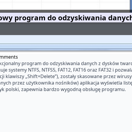
owy program do odzyskiwania danych
omments
nkcjonalny program do odzyskiwania danych z dysków twar
uguje systemy NTFS, NTFS5, FAT12, FAT16 oraz FAT32 i pozw
i klawiszy „Shift+Delete”), zostały skasowane przez wirusy 
ch przez użytkownika nośników) aplikacja wyświetla list
język polski, zapewnia bardzo wygodną obsługę programu.