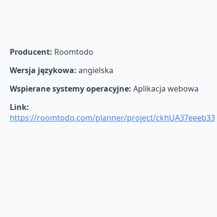
Producent:
Roomtodo
Wersja językowa:
angielska
Wspierane systemy operacyjne:
Aplikacja webowa
Link:
https://roomtodo.com/planner/project/ckhUA37eeeb33