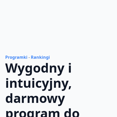
Programki
-
Rankingi
Wygodny i
intuicyjny,
darmowy
program do