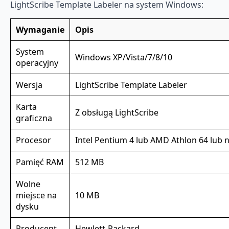
LightScribe Template Labeler na system Windows:
Wymaganie
Opis
System
Windows XP/Vista/7/8/10
operacyjny
Wersja
LightScribe Template Labeler
Karta
Z obsługą LightScribe
graficzna
Procesor
Intel Pentium 4 lub AMD Athlon 64 lub
Pamięć RAM
512 MB
Wolne
miejsce na
10 MB
dysku
Producent
Hewlett-Packard