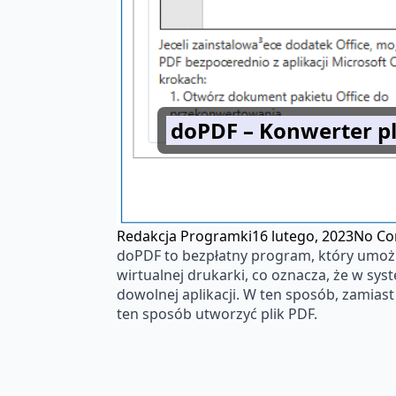
doPDF – Konwerter p
Redakcja Programki
16 lutego, 2023
No C
doPDF to bezpłatny program, który umoż
wirtualnej drukarki, co oznacza, że w s
dowolnej aplikacji. W ten sposób, zamia
ten sposób utworzyć plik PDF.