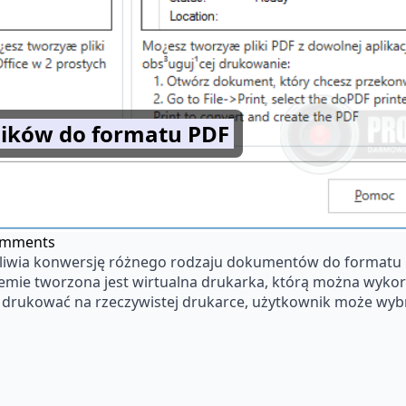
lików do formatu PDF
omments
liwia konwersję różnego rodzaju dokumentów do formatu P
ystemie tworzona jest wirtualna drukarka, którą można wy
st drukować na rzeczywistej drukarce, użytkownik może wyb