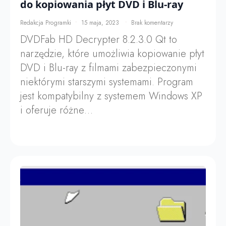
do kopiowania płyt DVD i Blu-ray
Redakcja Programki
15 maja, 2023
Brak komentarzy
DVDFab HD Decrypter 8.2.3.0 Qt to
narzędzie, które umożliwia kopiowanie płyt
DVD i Blu-ray z filmami zabezpieczonymi
niektórymi starszymi systemami. Program
jest kompatybilny z systemem Windows XP
i oferuje różne…