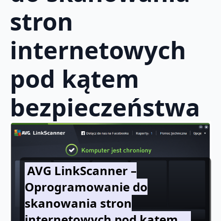
stron
internetowych
pod kątem
bezpieczeństwa
AVG LinkScanner –
Oprogramowanie do
skanowania stron
internetowych pod kątem…