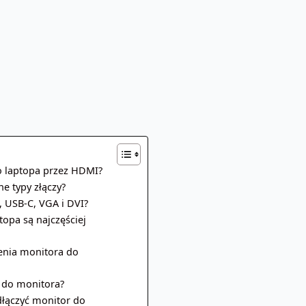
do laptopa przez HDMI?
e typy złączy?
, USB-C, VGA i DVI?
opa są najczęściej
enia monitora do
y do monitora?
odłączyć monitor do