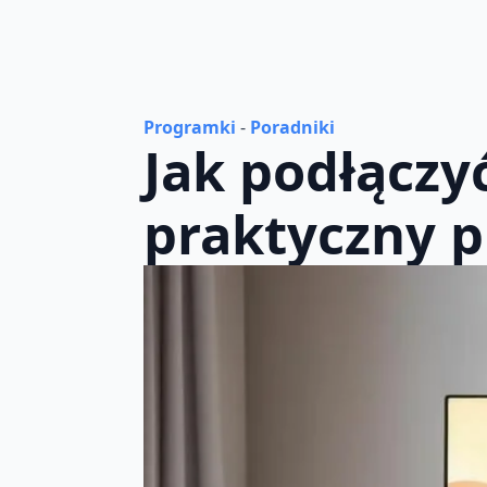
Programki
-
Poradniki
Jak podłączy
praktyczny 