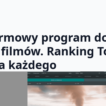
armowy program d
filmów. Ranking T
la każdego