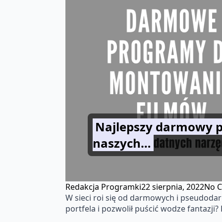
Najlepszy darmowy p
naszych…
Redakcja Programki
22 sierpnia, 2022
No 
W sieci roi się od darmowych i pseudoda
portfela i pozwolił puścić wodze fantazj