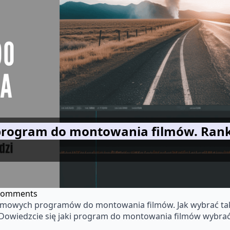
rogram do montowania filmów. Rank
Comments
rmowych programów do montowania filmów. Jak wybrać taki,
i? Dowiedzcie się jaki program do montowania filmów wybra