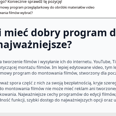
o? Koniecznie sprawdź tę pozycję!
darmowy program przeglądarkowy do obróbki materiałów video
owania filmów wybrać?
si mieć dobry program
 najważniejsze?
 tworzenie filmów i wysyłanie ich do internetu. YouTube, Ti
czącej montażu filmów. Im lepiej edytowane video, tym le
darmowy program do montowania filmów, stworzony dla poc
aż spora część z nich za swoją bezpłatnością, kryje szere
o montowania filmów nie może mieć reklam ani tworzone
tkowania. Najważniejsze cechy programów do edycji filmów,
ność funkcji, szybki dostęp do najważniejszych opcji oraz