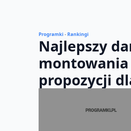
Programki
-
Rankingi
Najlepszy d
montowania 
propozycji d