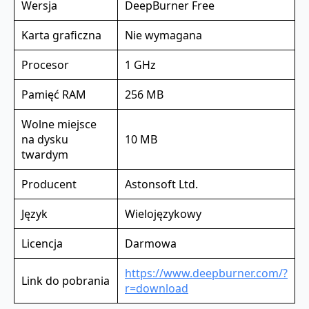
Wersja
DeepBurner Free
Karta graficzna
Nie wymagana
Procesor
1 GHz
Pamięć RAM
256 MB
Wolne miejsce
na dysku
10 MB
twardym
Producent
Astonsoft Ltd.
Język
Wielojęzykowy
Licencja
Darmowa
https://www.deepburner.com/?
Link do pobrania
r=download