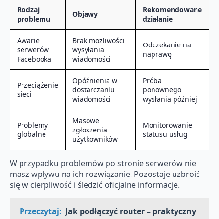
Rodzaj
Rekomendowane
Objawy
problemu
działanie
Awarie
Brak możliwości
Odczekanie na
serwerów
wysyłania
naprawę
Facebooka
wiadomości
Opóźnienia w
Próba
Przeciążenie
dostarczaniu
ponownego
sieci
wiadomości
wysłania później
Masowe
Problemy
Monitorowanie
zgłoszenia
globalne
statusu usług
użytkowników
W przypadku problemów po stronie serwerów nie
masz wpływu na ich rozwiązanie. Pozostaje uzbroić
się w cierpliwość i śledzić oficjalne informacje.
Przeczytaj:
Jak podłączyć router – praktyczny