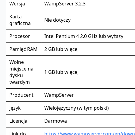
Wersja
WampServer 3.2.3
Karta
Nie dotyczy
graficzna
Procesor
Intel Pentium 4 2.0 GHz lub wyższy
Pamięć RAM
2 GB lub więcej
Wolne
miejsce na
1 GB lub więcej
dysku
twardym
Producent
WampServer
Język
Wielojęzyczny (w tym polski)
Licencja
Darmowa
Link do
https://www.wampserver.com/en/down