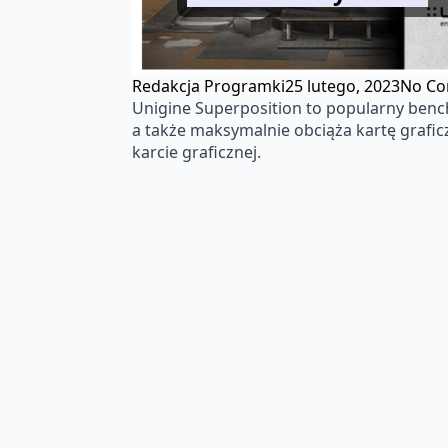
Redakcja Programki
25 lutego, 2023
No C
Unigine Superposition to popularny bench
a także maksymalnie obciąża kartę grafi
karcie graficznej.