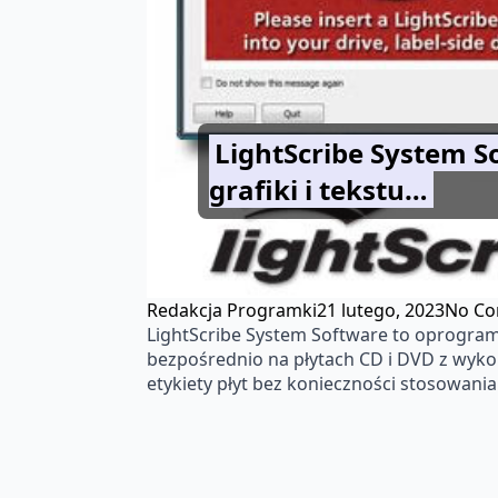
LightScribe System 
grafiki i tekstu…
Redakcja Programki
21 lutego, 2023
No C
LightScribe System Software to oprogra
bezpośrednio na płytach CD i DVD z wykor
etykiety płyt bez konieczności stosowania