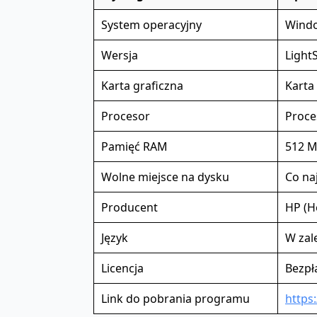
System operacyjny
Window
Wersja
Light
Karta graficzna
Karta
Procesor
Proce
Pamięć RAM
512 M
Wolne miejsce na dysku
Co na
Producent
HP (H
Język
W zal
Licencja
Bezpł
Link do pobrania programu
https