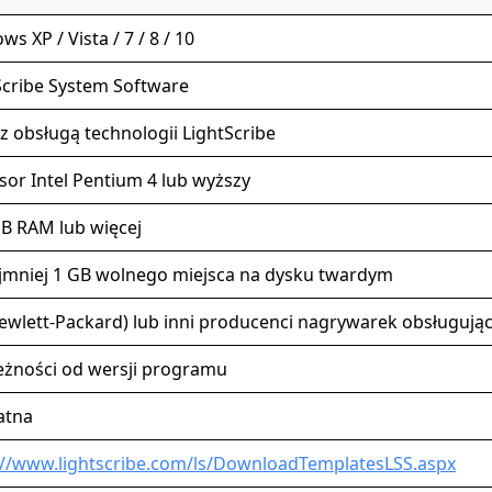
s XP / Vista / 7 / 8 / 10
Scribe System Software
 z obsługą technologii LightScribe
sor Intel Pentium 4 lub wyższy
B RAM lub więcej
jmniej 1 GB wolnego miejsca na dysku twardym
ewlett-Packard) lub inni producenci nagrywarek obsługując
eżności od wersji programu
atna
://www.lightscribe.com/ls/DownloadTemplatesLSS.aspx