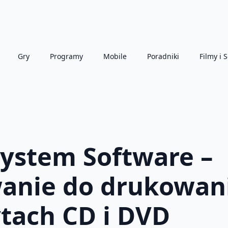
Gry
Programy
Mobile
Poradniki
Filmy i S
System Software –
nie do drukowania
ytach CD i DVD