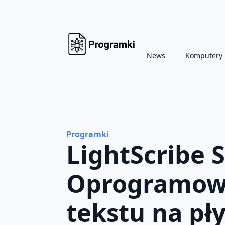
News
Komputery
Programki
LightScribe 
Oprogramowa
tekstu na pł